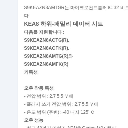
S9KEAZN8AMTGR는 마이크로컨트롤러 IC 32-비트 단
다
KEA8 하위-패밀리 데이터 시트
다음을 지원합니다 :
S9KEAZN8ACTG(R),
S9KEAZN8ACFK(R),
S9KEAZN8AMTG(R)와
S9KEAZN8AMFK(R)
키특성
오우 작동 특성
- 전압 범위 : 2.7 5.5 Ｖ에
- 플래시 쓰기 전압 범위 : 2.7 5.5 Ｖ에
- 온도 범위 (주변) : -40 내지 125' Ｃ
오우 성능