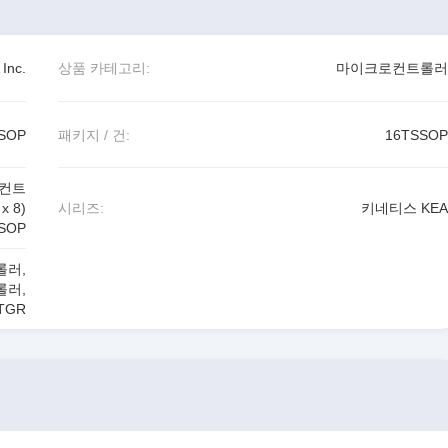
Inc.
상품 카테고리:
마이크로컨트롤러
SOP
패키지 / 건:
16TSSOP
로 컨트
x 8)
시리즈:
키네티스 KEA
SOP
롤러
,
롤러
,
TGR