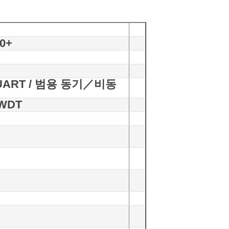
0+
, UART / 범용 동기／비동
 WDT