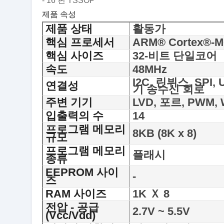
- 16 핀 TSSOP
제품 속성
제품 상태
활동가
핵심 프로세서
ARM® Cortex®-M
핵심 사이즈
32-비트 단일코어
속도
48MHz
I2C, 린뷔스, SPI
연결성
기 송수신 회로
주변 기기
LVD, 포르, PWM,
입출력의 수
14
프로그램 메모리
8KB (8K x 8)
규모
프로그램 메모리
플래시
종류
EEPROM 사이
-
즈
RAM 사이즈
1K Ｘ 8
전압 - 공급
2.7V ~ 5.5V
(Vcc/Vdd)