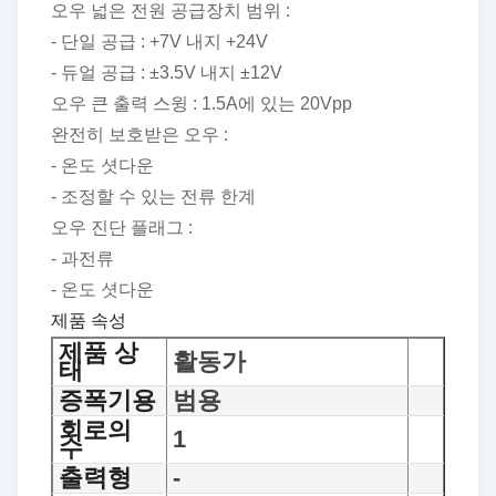
오우 넓은 전원 공급장치 범위 :
- 단일 공급 : +7V 내지 +24V
- 듀얼 공급 : ±3.5V 내지 ±12V
오우 큰 출력 스윙 : 1.5A에 있는 20Vpp
완전히 보호받은 오우 :
- 온도 셧다운
- 조정할 수 있는 전류 한계
오우 진단 플래그 :
- 과전류
- 온도 셧다운
제품 속성
제품 상
활동가
태
증폭기용
범용
회로의
1
수
출력형
-