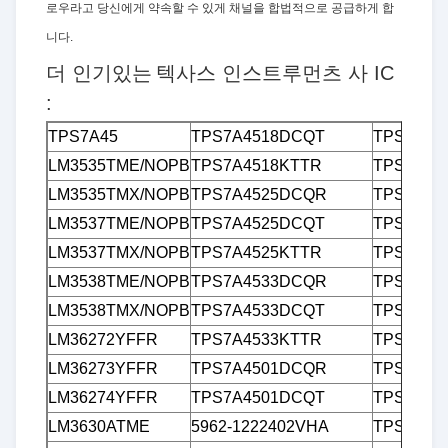
로우라고 당신에게 약속할 수 있게 채널을 합법적으로 공급하게 합
니다.
더 인기있는
텍사스 인스트루먼츠 사 IC
:
TPS7A45
TPS7A4518DCQT
TPS7B42
LM3535TME/NOPB
TPS7A4518KTTR
TPS7B42
LM3535TMX/NOPB
TPS7A4525DCQR
TPS7B42
LM3537TME/NOPB
TPS7A4525DCQT
TPS7B42
LM3537TMX/NOPB
TPS7A4525KTTR
TPS7B63
LM3538TME/NOPB
TPS7A4533DCQR
TPS7B63
LM3538TMX/NOPB
TPS7A4533DCQT
TPS7B67
LM36272YFFR
TPS7A4533KTTR
TPS7B67
LM36273YFFR
TPS7A4501DCQR
TPS7B67
LM36274YFFR
TPS7A4501DCQT
TPS7B68
LM3630ATME
5962-1222402VHA
TPS7B68