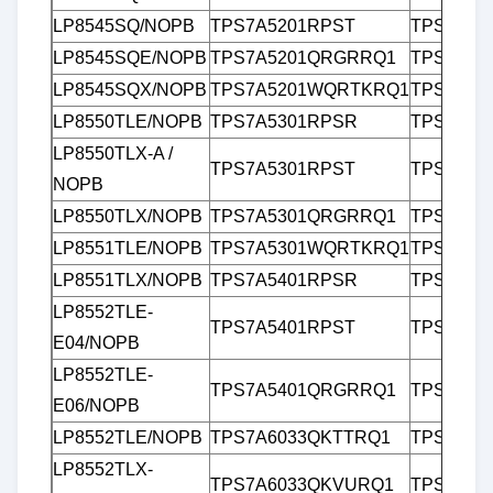
LP8545SQ/NOPB
TPS7A5201RPST
TPS7B81
LP8545SQE/NOPB
TPS7A5201QRGRRQ1
TPS7B81
LP8545SQX/NOPB
TPS7A5201WQRTKRQ1
TPS7B81
LP8550TLE/NOPB
TPS7A5301RPSR
TPS7B81
LP8550TLX-A /
TPS7A5301RPST
TPS7B81
NOPB
LP8550TLX/NOPB
TPS7A5301QRGRRQ1
TPS7B81
LP8551TLE/NOPB
TPS7A5301WQRTKRQ1
TPS7B81
메시지를 남겨주세요
LP8551TLX/NOPB
TPS7A5401RPSR
TPS7B82
곧 다시 연락 드리겠습니다!
LP8552TLE-
TPS7A5401RPST
TPS7B82
E04/NOPB
LP8552TLE-
TPS7A5401QRGRRQ1
TPS7B82
E06/NOPB
LP8552TLE/NOPB
TPS7A6033QKTTRQ1
TPS7B82
LP8552TLX-
TPS7A6033QKVURQ1
TPS7B82