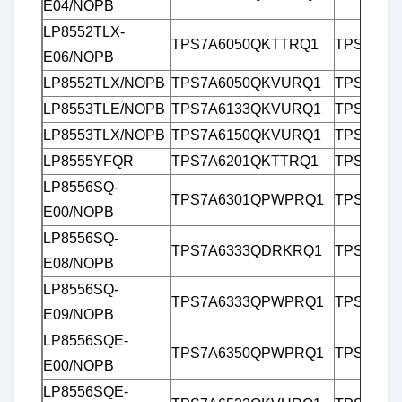
E04/NOPB
LP8552TLX-
TPS7A6050QKTTRQ1
TPS7B82
E06/NOPB
LP8552TLX/NOPB
TPS7A6050QKVURQ1
TPS7B82
LP8553TLE/NOPB
TPS7A6133QKVURQ1
TPS7B82
LP8553TLX/NOPB
TPS7A6150QKVURQ1
TPS7B82
제출
LP8555YFQR
TPS7A6201QKTTRQ1
TPS7B83
LP8556SQ-
TPS7A6301QPWPRQ1
TPS7B83
E00/NOPB
LP8556SQ-
TPS7A6333QDRKRQ1
TPS7B8
E08/NOPB
LP8556SQ-
TPS7A6333QPWPRQ1
TPS7B84
E09/NOPB
LP8556SQE-
TPS7A6350QPWPRQ1
TPS7B8
E00/NOPB
LP8556SQE-