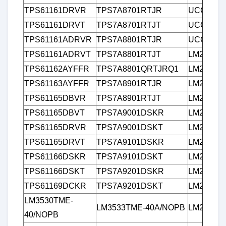
TPS61161DRVR
TPS7A8701RTJR
UCC384D
TPS61161DRVT
TPS7A8701RTJT
UCC384D
TPS61161ADRVR
TPS7A8801RTJR
UCC384D
TPS61161ADRVT
TPS7A8801RTJT
LM2756T
TPS61162AYFFR
TPS7A8801QRTJRQ1
LM2756T
TPS61163AYFFR
TPS7A8901RTJR
LM2794T
TPS61165DBVR
TPS7A8901RTJT
LM27951
TPS61165DBVT
TPS7A9001DSKR
LM27951
TPS61165DRVR
TPS7A9001DSKT
LM27952
TPS61165DRVT
TPS7A9101DSKR
LM27952
TPS61166DSKR
TPS7A9101DSKT
LM2796T
TPS61166DSKT
TPS7A9201DSKR
LM2796T
TPS61169DCKR
TPS7A9201DSKT
LM27964S
LM3530TME-
LM3533TME-40A/NOPB
LM27965S
40/NOPB