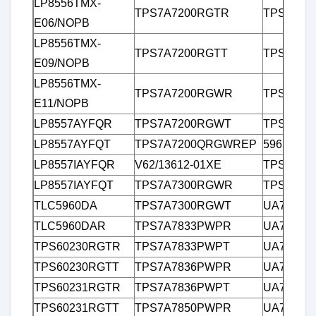
LP8556TMX-
TPS7A7200RGTR
TPS7B87
E06/NOPB
LP8556TMX-
TPS7A7200RGTT
TPS7B88
E09/NOPB
LP8556TMX-
TPS7A7200RGWR
TPS7B88
E11/NOPB
LP8557AYFQR
TPS7A7200RGWT
TPS7B88
LP8557AYFQT
TPS7A7200QRGWREP
5962R13
LP8557IAYFQR
V62/13612-01XE
TPS7H11
LP8557IAYFQT
TPS7A7300RGWR
TPS7H11
TLC5960DA
TPS7A7300RGWT
UA723CD
TLC5960DAR
TPS7A7833PWPR
UA723C
TPS60230RGTR
TPS7A7833PWPT
UA723CN
TPS60230RGTT
TPS7A7836PWPR
UA723C
TPS60231RGTR
TPS7A7836PWPT
UA7805C
TPS60231RGTT
TPS7A7850PWPR
UA7805C