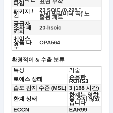
표면 부착
타입
20 SOIC (0.295 ",
패키지 /
7.50 밀리미터 폭) 노
건
출된 패드
공급자
소자 패
20-hsoic
키지
베이스
상품 다
OPA564
수
환경적이 & 수출 분류
특성
기술
순응한
로에스 상태
ROHS3
습도 감지 수준 (MSL)
3 (168 시간)
한계는 영향
한계 상태
을 주지 않았
습니다
ECCN
EAR99