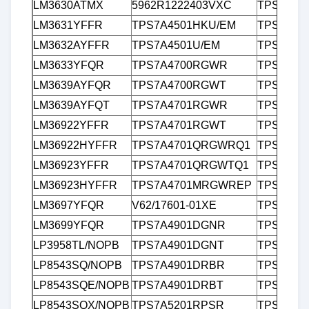
LM3630ATMX
5962R1222403VXC
TPS7B69
LM3631YFFR
TPS7A4501HKU/EM
TPS7B69
LM3632AYFFR
TPS7A4501U/EM
TPS7B69
LM3633YFQR
TPS7A4700RGWR
TPS7B69
LM3639AYFQR
TPS7A4700RGWT
TPS7B69
LM3639AYFQT
TPS7A4701RGWR
TPS7B69
LM36922YFFR
TPS7A4701RGWT
TPS7B69
LM36922HYFFR
TPS7A4701QRGWRQ1
TPS7B69
LM36923YFFR
TPS7A4701QRGWTQ1
TPS7B70
LM36923HYFFR
TPS7A4701MRGWREP
TPS7B70
LM3697YFQR
V62/17601-01XE
TPS7B77
LM3699YFQR
TPS7A4901DGNR
TPS7B77
LP3958TL/NOPB
TPS7A4901DGNT
TPS7B81
LP8543SQ/NOPB
TPS7A4901DRBR
TPS7B81
LP8543SQE/NOPB
TPS7A4901DRBT
TPS7B81
LP8543SQX/NOPB
TPS7A5201RPSR
TPS7B81