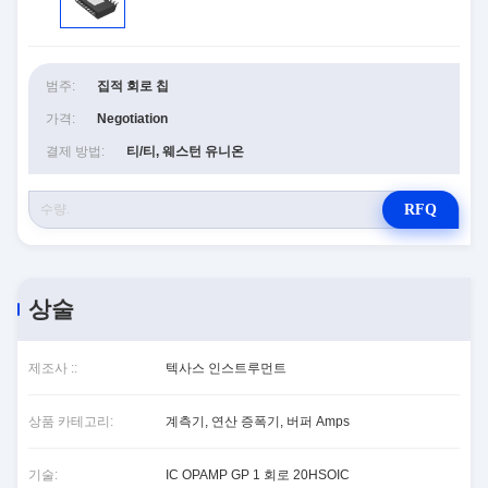
범주:
집적 회로 칩
가격:
Negotiation
결제 방법:
티/티, 웨스턴 유니온
RFQ
상술
제조사 ::
텍사스 인스트루먼트
상품 카테고리:
계측기, 연산 증폭기, 버퍼 Amps
기술:
IC OPAMP GP 1 회로 20HSOIC