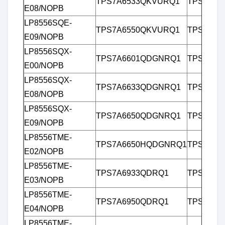
TPS7A6533QKVURQ1
TPS7B84
E08/NOPB
LP8556SQE-
TPS7A6550QKVURQ1
TPS7B8
E09/NOPB
LP8556SQX-
TPS7A6601QDGNRQ1
TPS7B8
E00/NOPB
LP8556SQX-
TPS7A6633QDGNRQ1
TPS7B8
E08/NOPB
LP8556SQX-
TPS7A6650QDGNRQ1
TPS7B8
E09/NOPB
LP8556TME-
TPS7A6650HQDGNRQ1
TPS7B86
E02/NOPB
LP8556TME-
TPS7A6933QDRQ1
TPS7B86
E03/NOPB
LP8556TME-
TPS7A6950QDRQ1
TPS7B86
E04/NOPB
LP8556TME-