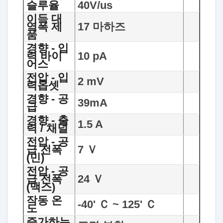
슬루율
40V/us
이득 대
역폭 제
17 마하즈
품
경향 - 입
력 바이
10 pA
어스
전압 - 입
2 mV
력옵셋
경향 - 공
39mA
급
경향 - 출
1.5 A
력 / 채널
전압 - 공
급 전폭
7 Ｖ
(민)
전압 - 공
급 전폭
24 Ｖ
(맥스)
작동 온
-40' Ｃ ~ 125' Ｃ
도
증가하는