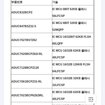
부품번호
기술
IC MCU 8BIT 62KB 플래시
ADUC832BCPZ
56LFCSP
IC MCU 8BIT 32KB 플래시
ADUC847BSZ32-5
52MQFP
IC MCU 16/32BIT 62KB FLSH
ADUC7027BSTZ62
80LQFP
IC MCU 16/32B 62KB 플래시
ADUC7020BCPZ62I-RL
40LFCSP
IC MCU 16/32B 126KB FLSH
ADUC7128BCPZ126
64LFCSP
IC MCU 16/32B 32KB 플래시
ADUC7061BCPZ32-RL
32LFCSP
IC MCU 16/32B 62KB 플래시
ADUC7023BCP6Z62IRL
40LFCSP