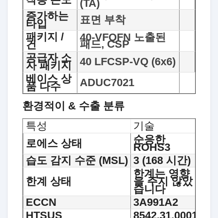
(TA)
증가하는
표면 부착
타입
패키지 /
40-VFQFN 노출된
패드, CSP
건
공급자 소
40 LFCSP-VQ (6x6)
자 패키지
베이스 상
ADUC7021
품 다수
환경적이 & 수출 분류
특성
기술
순응한
로에스 상태
ROHS3
습도 감지 수준 (MSL)
3 (168 시간)
한계는 영향
한계 상태
을 주지 않았
습니다
ECCN
3A991A2
HTSUS
8542.31.0001