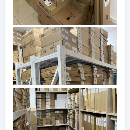
IC MCU 8BIT 8KB 플래시
ADUC814BRUZ-REEL7
28TSSOP
IC MCU 32BIT 256KB FLSH
ADUCM322BBCZ
96CSPBGA
IC MCU 16/32B 126KB FLSH
ADUC7124BCPZ126
64LFCSP
IC MCU 16/32B 62KB 플래시
ADUC7021BCPZ62I
40LFCSP
IC MCU 32BIT 128KB 플래시
ADUCM361BCPZ128-R7
48LFCSP