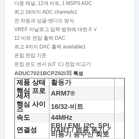
다중 채널, 12개 비트, 1 MSPS ADC
최고 16까지 ADC channels1
전 차동과 싱글-엔디드 방식
VREF 아날로그 입력 범위에 대한 0 Ｖ
12 비트 전압 출력 DAC
최고 4까지 DAC 출력 available1
온칩 전압 기준
온칩 온도 센서 (±3' Ｃ) 전압 비교기
의
ADUC7021BCPZ62I
특성
제품 상태
활동가
핵심 프로
ARM7®
세서
핵심 사이
16/32-비트
즈
속도
44MHz
EBI / EMI, I2C, SPI,
연결성
UART / 범용 동기／
비동기 송수신 회로