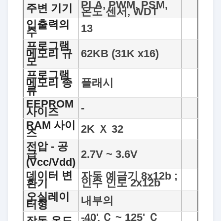
PLA, PWM, PSM,
주변 기기
온도 센서, WDT
입출력의
13
수
프로그램
메모리 규
62KB (31K x16)
모
프로그램
메모리 종
플래시
류
EEPROM
-
사이즈
RAM 사이
2K Ｘ 32
즈
전압 - 공
급
2.7V ~ 3.6V
(Vcc/Vdd)
데이터 변
자동 예금기 8x12b ;
인수 인도 2x12b
환기
오실레이
내부의
터형
-40' Ｃ ~ 125' Ｃ
작동 온도