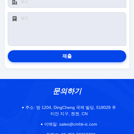
제출
문의하기
주소:
방 1204, DingCheng 국제 빌딩, 518028 푸
티안 지구, 첸젠, CN
이메일:
sales@cmhk-ic.com