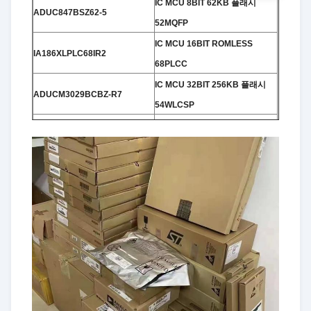
IC MCU 8BIT 62KB 플래시
ADUC847BSZ62-5
52MQFP
IC MCU 16BIT ROMLESS
IA186XLPLC68IR2
68PLCC
IC MCU 32BIT 256KB 플래시
ADUCM3029BCBZ-R7
54WLCSP
IC MCU 16/32BIT 32KB FLSH
ADUC7060BSTZ32
48LQFP
IC MCU 8BIT 8KB 플래시
ADUC848BSZ8-5
52MQFP
IC MCU 8BIT 8KB 플래시
ADUC812BSZ-REEL
52MQFP
IC MCU 8/16BIT ROMLESS
IA186EBPQF80IR2
80PQFP
IC MCU 8BIT 62KB 플래시
ADUC842BCPZ62-3
56LFCSP