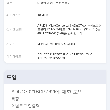
범주:
내장된 마이크로컨트롤러
패키지 / 건:
40-vfqfn
ARM7® MicroConverter® ADuC7xxx 마이크로컨
상세한 설명:
트롤러 IC 16/32-비트 44MHz 62KB (31K x16)는
40 LFCSP-VQ (6x6)를 번쩍입니다
시리즈:
MicroConverter® ADuC7xxx
ADUC7021BCPZ62I IC
,
40 LFCSP-VQ IC
,
하이라이트:
ADUC7021BCPZ62I
도입
ADUC7021BCPZ62I에 대한 도입
특징
아날로그 입출력