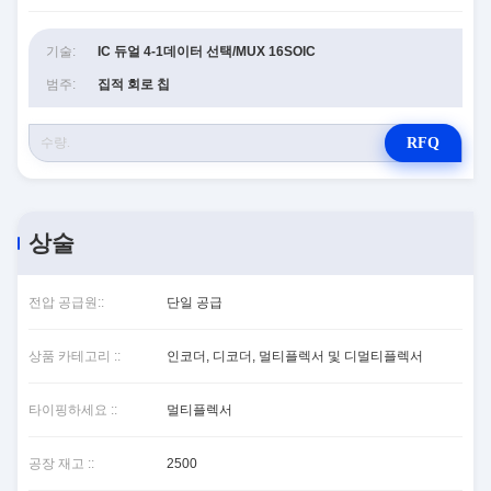
기술:
IC 듀얼 4-1데이터 선택/MUX 16SOIC
범주:
집적 회로 칩
RFQ
상술
전압 공급원::
단일 공급
상품 카테고리 ::
인코더, 디코더, 멀티플렉서 및 디멀티플렉서
타이핑하세요 ::
멀티플렉서
공장 재고 ::
2500