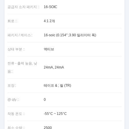
공급자 소자 패키지 ::
16-SOIC
회로 ::
4:1 2개
패키지 / 케이스::
16-soic (0.154" ;3.90 밀리미터 폭)
상태 부분 ::
액티브
전류 - 출력 높음, 낮
24mA, 24mA
음::
포장::
테이프 & ; 릴 (TR)
@ qty ::
0
작동 온도 ::
-55°C ~ 125°C
최소 수량 ::
2500