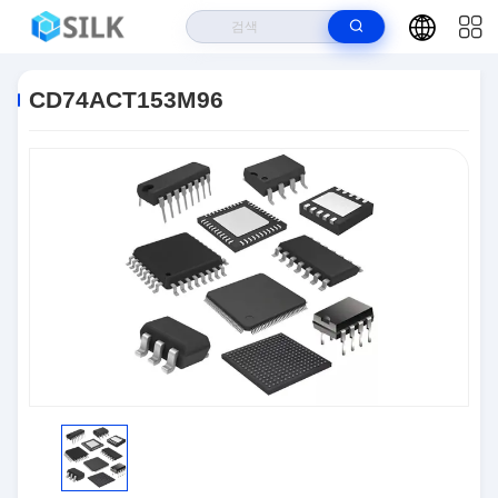
집
>
상품
>
집적 회로 칩
>
CD74ACT153M96
CD74ACT153M96