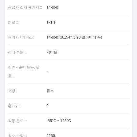
공급자 소자 패키지 ::
14-soic
회로 ::
1x1:1
패키지 / 케이스::
14-soic (0.154" ;3.90 밀리미터 폭)
상태 부분 ::
액티브
전류 - 출력 높음, 낮
-
음::
포장::
튜브
@ qty ::
0
작동 온도 ::
-55°C ~ 125°C
최소 수량 ::
2250