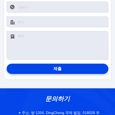
제출
문의하기
주소:
방 1204, DingCheng 국제 빌딩, 518028 푸